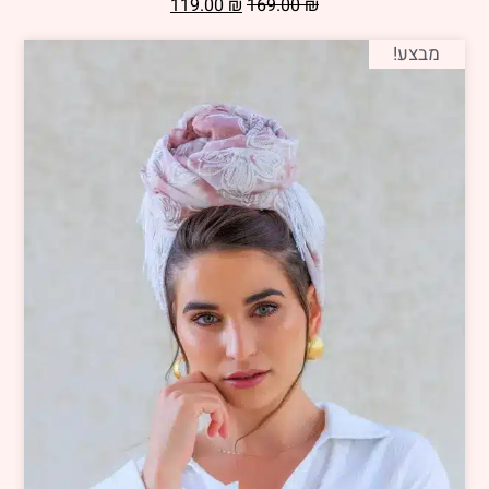
119.00
₪
169.00
₪
מבצע!