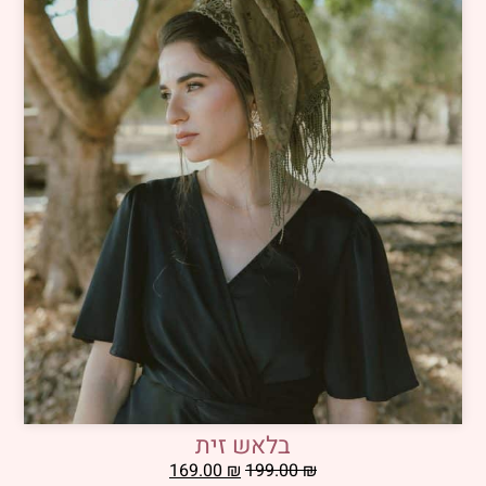
בלאש זית
169.00
₪
199.00
₪