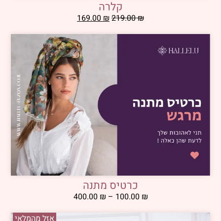
קלרה
169.00
₪
219.00
₪
כרטיס מתנה
400.00
₪
–
100.00
₪
אזל מהמלאי