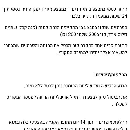
החזר כספי במבצעים מיוחדים – במבצע מיוחד ינתן החזר כספי תוך
24 שעות ממעמד הקנייה בלבד
בפריטים שנקנו במבצע בו מתקיימת הנחת כמות (קנה קבל שתיים
פלוס אחד, קני ב300 שלמי 200 וכו)
החזרת פריט אחד במקרה כזה תבטל את ההנחה והפריטים שתבחרי
להשאיר אצלך יחזרו למחירם המקורי.
החלפות\זיכויים:
מרגע הרכישה ועד שליחת ההזמנה ניתן לבטל ללא חיוב ,
את הביטול ניתן לבצע דרך מייל או שליחת הודעה למספר המפורט
למעלה .
החלפת מוצרים – תוך 14 יום ממועד הקנייה בהצגת קבלה ובתנאי
שלא נעשה שימוש בפריט והוא נמצא באריזתו המקורית