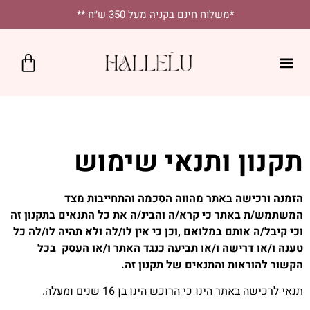
לתוכן
*משלוח חינם בקניה מעל 350 ש״ח **
כרטיס מתנה
SALE!
נקודות מכירה
יומיומי בסטייל
מטפחות מרובעות
מטפחות לאירועים
תקנון ותנאי שימוש
הזמנה ורכישה באתר מהווה הסכמה והתחייבות מצד
המשתמש/ת באתר כי קרא/ה והבינ/ה את כל התנאים בתקנון זה
וכי קיבל/ה אותם במלואם ,ו
כן כי אין לו/לה ולא תהיה לו/לה כל
טענה ו/או דרישה ו/או תביעה כנגד האתר ו/או העסק בכל
הקשור להוראות והתנאים של תקנון זה.
תנאי לרכישה באתר הינו כי הרוכש הינו בן 16 שנים ומעלה.