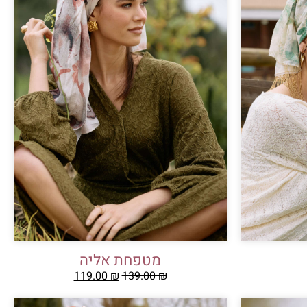
מטפחת אליה
119.00
₪
139.00
₪