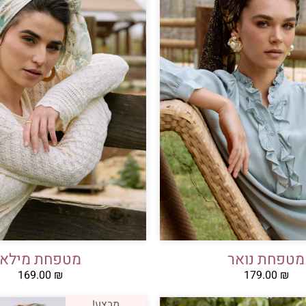
מטפחת נואר
מטפחת מילא
169.00
₪
179.00
₪
מבצע!