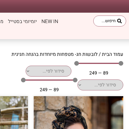
לתוכן
NEW IN
יומיומי בסטייל
מט
עמוד הבית
/ לובשות חג- מטפחות מיוחדות בהנחה חגיגית
249
—
89
249
—
89