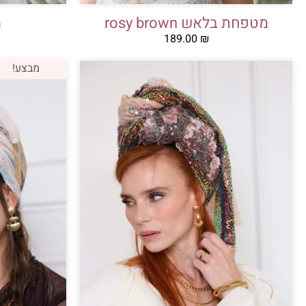
מטפחת בלאש rosy brown
מ
189.00
₪
מבצע!