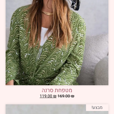
מטפחת סרנה
119.00
₪
169.00
₪
מבצע!