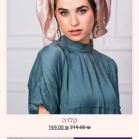
קלרה
169.00
₪
219.00
₪