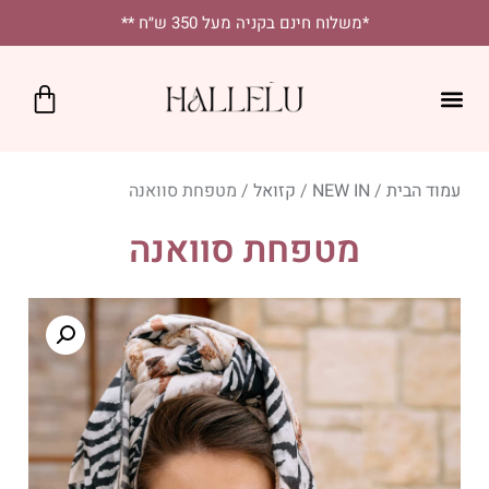
לתוכן
*משלוח חינם בקניה מעל 350 ש״ח **
כרטיס מתנה
SALE!
נקודות מכירה
יומיומי בסטייל
מטפחות מרובעות
מטפחות לאירועים
עמוד הבית
/
NEW IN
/
קזואל
/ מטפחת סוואנה
מטפחת סוואנה