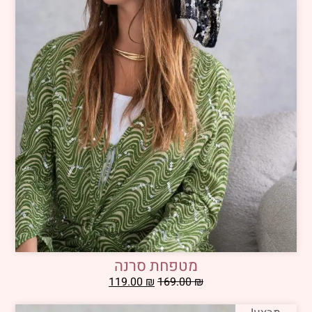
מטפחת סרנה
119.00
₪
169.00
₪