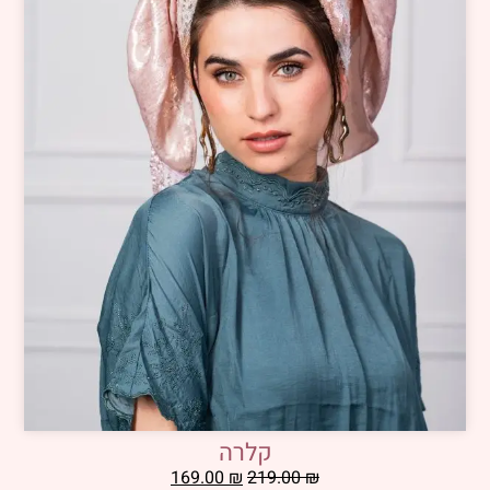
קלרה
169.00
₪
219.00
₪