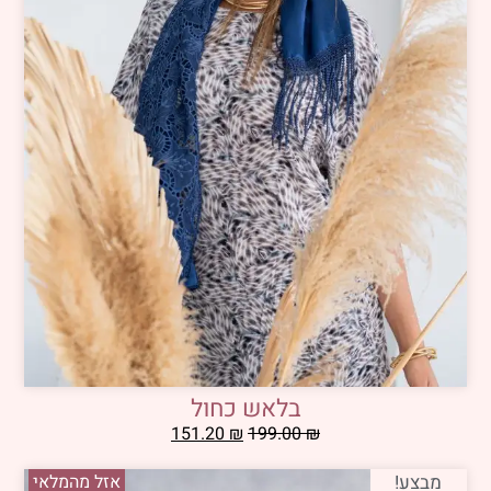
בלאש כחול
151.20
₪
199.00
₪
מבצע!
אזל מהמלאי