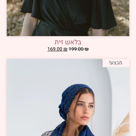
בלאש זית
169.00
₪
199.00
₪
מבצע!