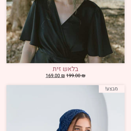
בלאש זית
169.00
₪
199.00
₪
מבצע!