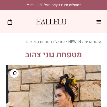
לתוכן
*משלוח חינם בקניה מעל 350 ש״ח **
כרטיס מתנה
SALE!
נקודות מכירה
יומיומי בסטייל
מטפחות מרובעות
מטפחות לאירועים
עמוד הבית
/
NEW IN
/
קזואל
/ מטפחת גוני צהוב
מטפחת גוני צהוב