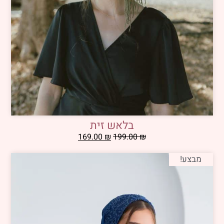
בלאש זית
169.00
₪
199.00
₪
מבצע!