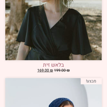
בלאש זית
169.00
₪
199.00
₪
מבצע!