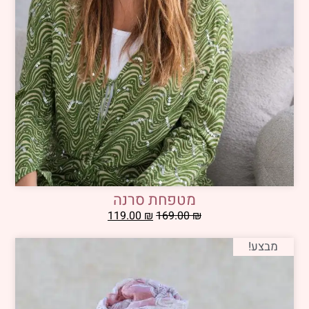
מטפחת סרנה
119.00
₪
169.00
₪
מבצע!