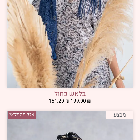
בלאש כחול
151.20
₪
199.00
₪
מבצע!
אזל מהמלאי