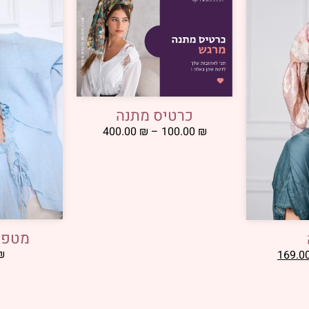
כרטיס מתנה
400.00
₪
–
100.00
₪
מטפח
₪
169.0