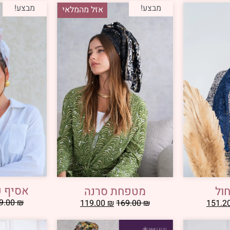
מבצע!
מבצע!
אזל מהמלאי
אסיף פ
ול
מטפחת סרנה
9.00
₪
119.00
₪
169.00
₪
151.2