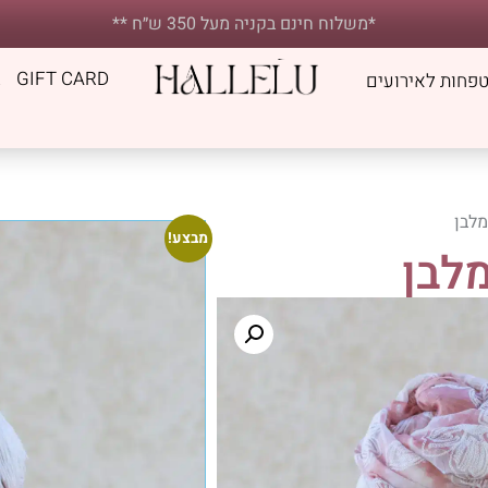
*משלוח חינם בקניה מעל 350 ש״ח **
E
GIFT CARD
פחות לאירועים
מלבן
מבצע!
לבן